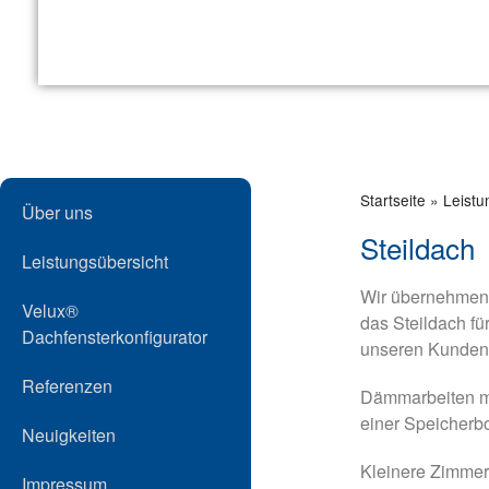
Startseite
»
Leistu
Über uns
Steildach
Leistungsübersicht
Wir übernehmen 
Velux®
das Steildach fü
Dachfensterkonfigurator
unseren Kunden 
Referenzen
Dämmarbeiten m
einer Speicher
Neuigkeiten
Kleinere Zimmer
Impressum