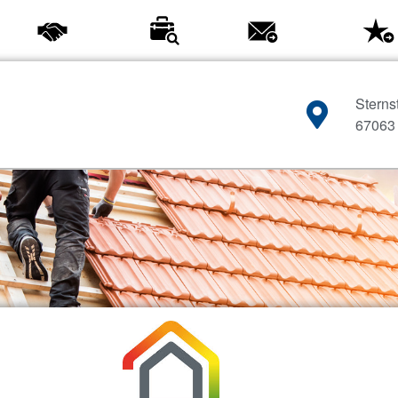
Partner
Jobs
Kontakt
Sterns
67063
Wärmedämmung