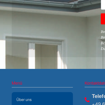
Ih
Ih
Be
Da
Menü
Kontaktda
Telef
Über uns
+49 6