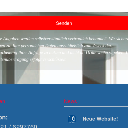
Senden
re Angaben werden selbstverständlich vertraulich behandelt. Wir sicher
nen zu, Ihre persönlichen Daten ausschließlich zum Zweck der
arbeitung Ihrer Anfrage zu nutzen und nicht an Dritte weiterzugeben. 
tenübertragung erfolgt verschlüsselt.
ten
News
on:
Neue Website!
21 / 6297760