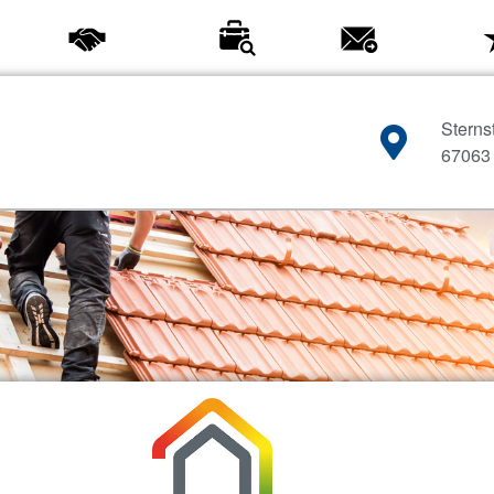
en
Partner
Jobs
Kontakt
Sterns
67063
Wärmedämmung