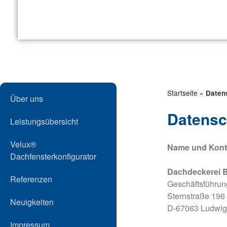
Startseite
»
Daten
Über uns
Datensc
Leistungsübersicht
Velux®
Name und Konta
Dachfensterkonfigurator
Dachdeckerei 
Referenzen
Geschäftsführung
Sternstraße 196
Neuigkeiten
D-67063 Ludwig
Impressum