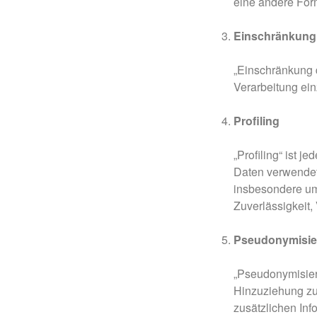
eine andere Form
Einschränkung 
„Einschränkung d
Verarbeitung ei
Profiling
„Profiling“ ist 
Daten verwendet
insbesondere um 
Zuverlässigkeit,
Pseudonymisie
„Pseudonymisier
Hinzuziehung zus
zusätzlichen In